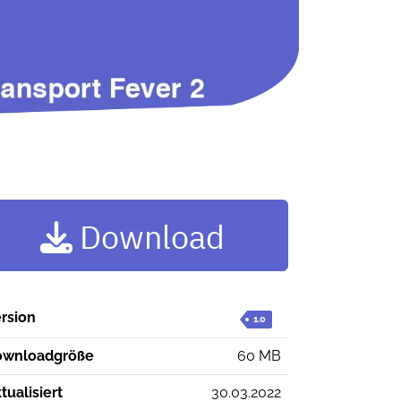
angemeldet als
Download
rsion
1.0
ownloadgröße
60 MB
tualisiert
30.03.2022