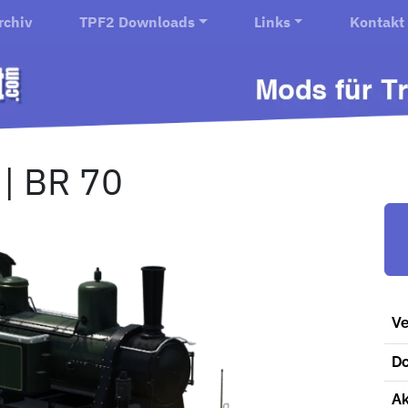
rchiv
TPF2 Downloads
Links
Kontakt
 | BR 70
Ve
D
Ak