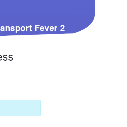
angemeldet als
ess