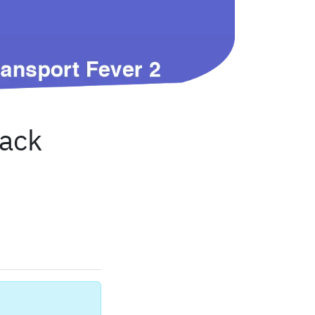
angemeldet als
ack