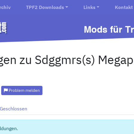
rchiv
TPF2 Downloads
Links
Kontakt
en zu Sdggmrs(s) Megap
Problem melden
Geschlossen
ldungen.