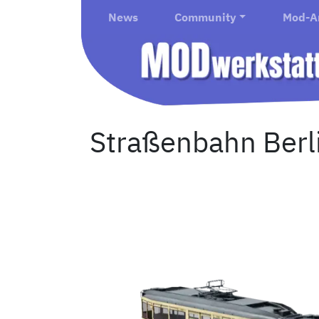
News
Community
Mod-A
Straßenbahn Berli