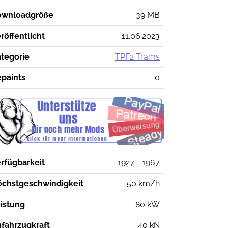
ownloadgröße
39 MB
röffentlicht
11.06.2023
tegorie
TPF2 Trams
paints
0
rfügbarkeit
1927 - 1967
chstgeschwindigkeit
50 km/h
istung
80 kW
fahrzugkraft
40 kN