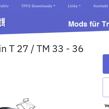
rchiv
TPF2 Downloads
Links
Kontakt
n T 27 / TM 33 - 36
Ve