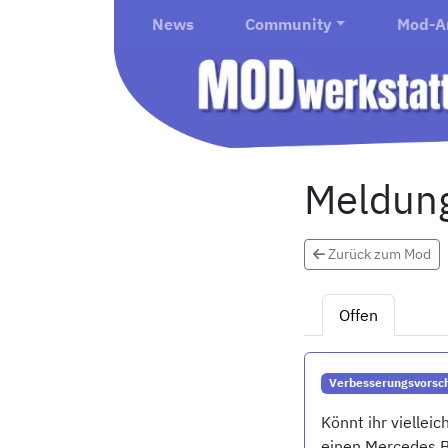
News
Community
Mod-A
Meldung
Zurück zum Mod
Offen
Verbesserungsvorsc
Könnt ihr vielle
einen Mercedes B