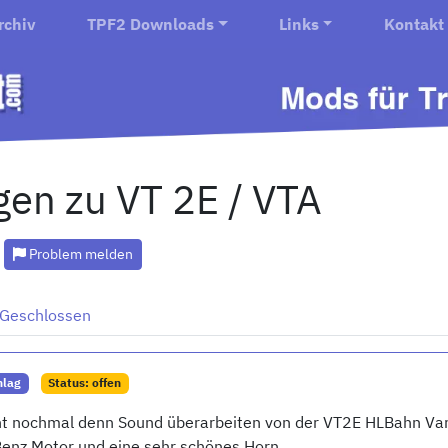
rchiv
TPF2 Downloads
Links
Kontakt
en zu VT 2E / VTA
Problem melden
Geschlossen
hlag
Status: offen
icht nochmal denn Sound überarbeiten von der VT2E HLBahn Var
enz Motor und eine sehr schönes Horn