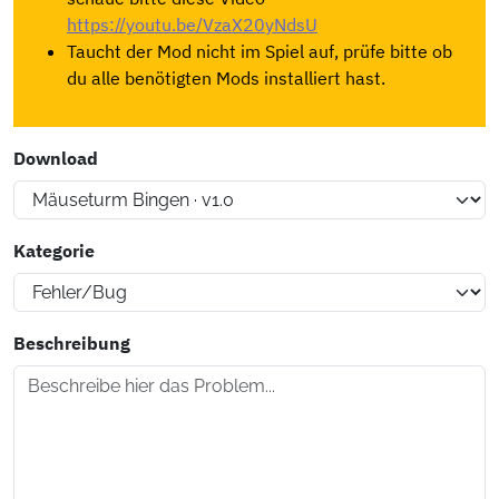
https://youtu.be/VzaX20yNdsU
Taucht der Mod nicht im Spiel auf, prüfe bitte ob
du alle benötigten Mods installiert hast.
Download
Kategorie
Beschreibung