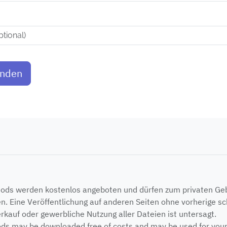
enden
Mods werden kostenlos angeboten und dürfen zum privaten G
n. Eine Veröffentlichung auf anderen Seiten ohne vorherige sch
erkauf oder gewerbliche Nutzung aller Dateien ist untersagt.
ods may be downloaded free of costs and may be used for your p