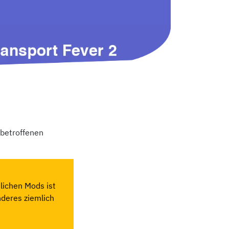
angemeldet als
 betroffenen
lichen Mods ist
nderes ziemlich