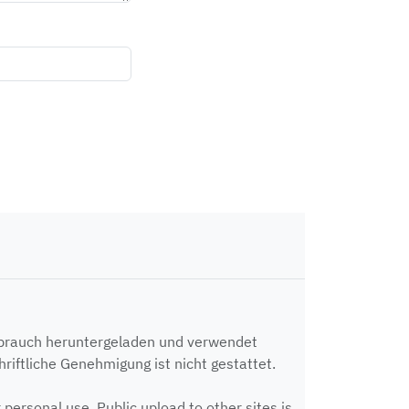
ebrauch heruntergeladen und verwendet
riftliche Genehmigung ist nicht gestattet.
ersonal use. Public upload to other sites is