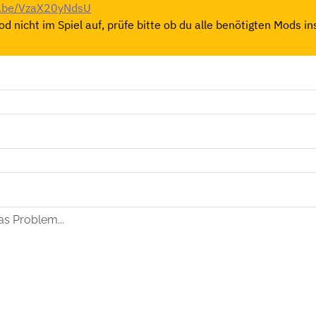
tu.be/VzaX20yNdsU
d nicht im Spiel auf, prüfe bitte ob du alle benötigten Mods ins