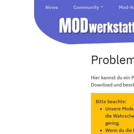
News
Community
Mod-A
Proble
Hier kannst du ein
Download und besch
Bitte beachte:
Unsere Mods 
die Wahrschei
gering.
Wenn du die 