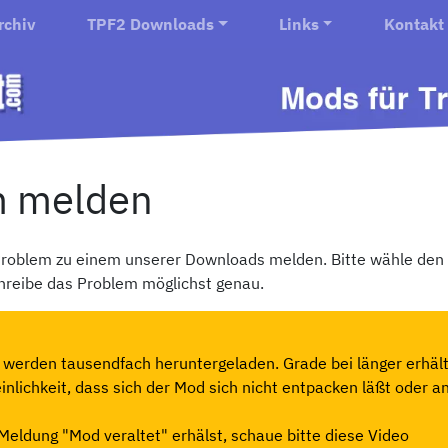
rchiv
TPF2 Downloads
Links
Kontakt
m melden
 Problem zu einem unserer Downloads melden. Bitte wähle den
reibe das Problem möglichst genau.
werden tausendfach heruntergeladen. Grade bei länger erhält
nlichkeit, dass sich der Mod sich nicht entpacken läßt oder a
Meldung "Mod veraltet" erhälst, schaue bitte diese Video