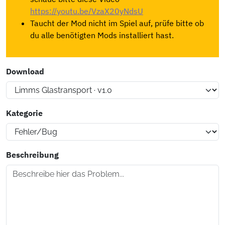
https://youtu.be/VzaX20yNdsU
Taucht der Mod nicht im Spiel auf, prüfe bitte ob
du alle benötigten Mods installiert hast.
Download
Kategorie
Beschreibung