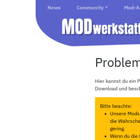
News
Community
Mod-A
Proble
Hier kannst du ein
Download und besch
Bitte beachte:
Unsere Mods 
die Wahrschei
gering.
Wenn du die 