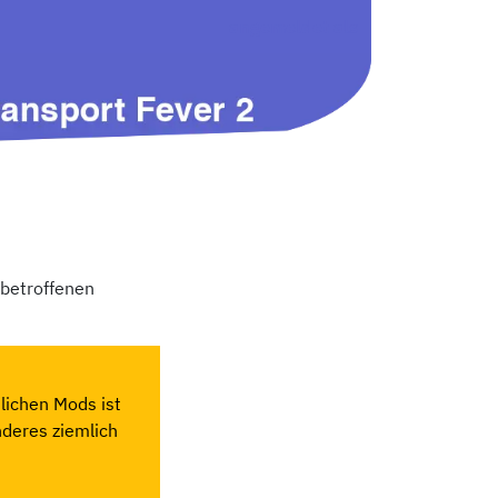
angemeldet als
 betroffenen
lichen Mods ist
nderes ziemlich