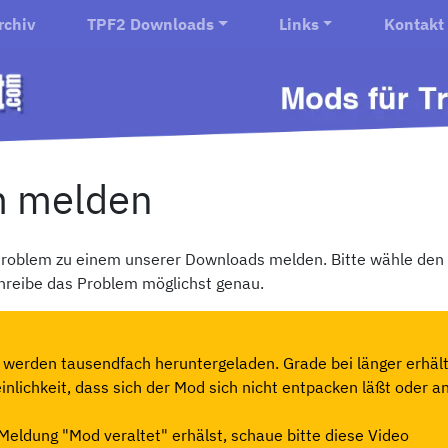
rchiv
TPF2 Downloads
Links
Kontakt
m melden
 Problem zu einem unserer Downloads melden. Bitte wähle den
reibe das Problem möglichst genau.
werden tausendfach heruntergeladen. Grade bei länger erhält
nlichkeit, dass sich der Mod sich nicht entpacken läßt oder a
Meldung "Mod veraltet" erhälst, schaue bitte diese Video