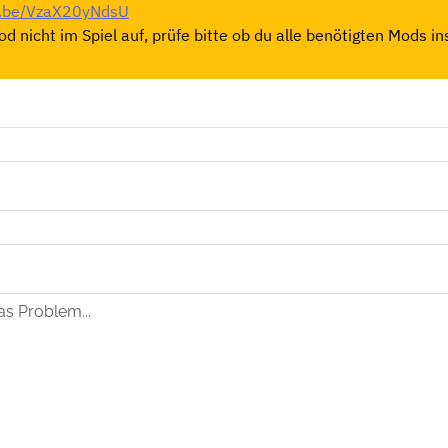
tu.be/VzaX20yNdsU
d nicht im Spiel auf, prüfe bitte ob du alle benötigten Mods ins