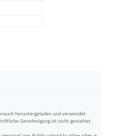
ebrauch heruntergeladen und verwendet
riftliche Genehmigung ist nicht gestattet.
ersonal use. Public upload to other sites is