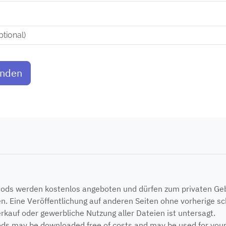
enden
Mods werden kostenlos angeboten und dürfen zum privaten G
n. Eine Veröffentlichung auf anderen Seiten ohne vorherige sch
erkauf oder gewerbliche Nutzung aller Dateien ist untersagt.
ods may be downloaded free of costs and may be used for your p