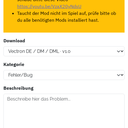
https://youtu.be/VzaX20yNdsU
Taucht der Mod nicht im Spiel auf, prüfe bitte ob
du alle benötigten Mods installiert hast.
Download
Kategorie
Beschreibung