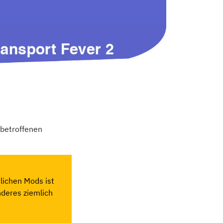
angemeldet als
 betroffenen
lichen Mods ist
nderes ziemlich