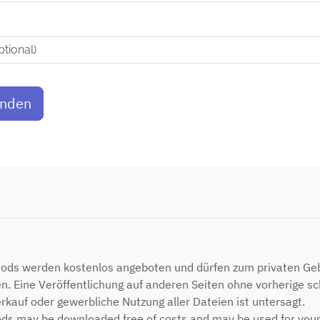
enden
Mods werden kostenlos angeboten und dürfen zum privaten G
n. Eine Veröffentlichung auf anderen Seiten ohne vorherige sch
erkauf oder gewerbliche Nutzung aller Dateien ist untersagt.
ods may be downloaded free of costs and may be used for your p