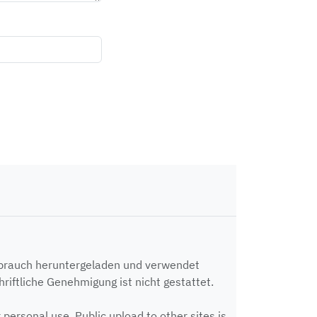
ebrauch heruntergeladen und verwendet
riftliche Genehmigung ist nicht gestattet.
ersonal use. Public upload to other sites is