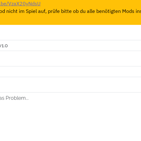
tu.be/VzaX20yNdsU
d nicht im Spiel auf, prüfe bitte ob du alle benötigten Mods ins