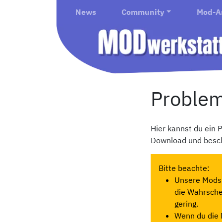
News
Community
Mod-A
Proble
Hier kannst du ein
Download und besch
Bitte beachte:
Unsere Mods 
die Wahrschei
gering.
Wenn du die 