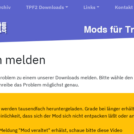
rchiv
TPF2 Downloads
Links
Kontakt
m melden
 Problem zu einem unserer Downloads melden. Bitte wähle den
reibe das Problem möglichst genau.
werden tausendfach heruntergeladen. Grade bei länger erhält
nlichkeit, dass sich der Mod sich nicht entpacken läßt oder a
Meldung "Mod veraltet" erhälst, schaue bitte diese Video