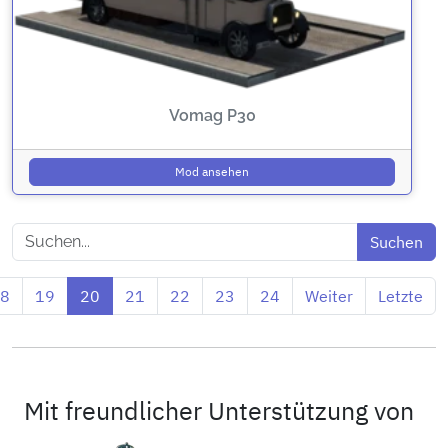
Vomag P30
Mod ansehen
8
19
20
21
22
23
24
Weiter
Letzte
Mit freundlicher Unterstützung von