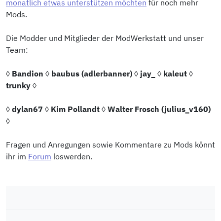
monatlich etwas unterstützen möchten
für noch mehr
Mods.
Die Modder und Mitglieder der ModWerkstatt und unser
Team:
◊
Bandion
◊
baubus (adlerbanner)
◊
jay_
◊
kaleut
◊
trunky
◊
◊
dylan67
◊
Kim Pollandt
◊
Walter Frosch (julius_v160)
◊
Fragen und Anregungen sowie Kommentare zu Mods könnt
ihr im
Forum
loswerden.