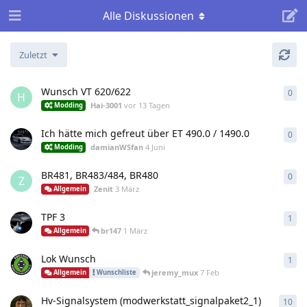
Alle Diskussionen
Zuletzt
Wunsch VT 620/622
0
0
An
H
Hai-3001
vor 13 Tagen
Modding
Ich hätte mich gefreut über ET 490.0 / 1490.0
0
0
An
damianWSfan
4 Juni
Modding
BR481, BR483/484, BR480
0
0
An
Z
Zenit
3 März
Allgemein
TPF 3
1
1
An
br147
1 März
Allgemein
Lok Wunsch
1
1
An
jeremy_mux
7 Feb
Allgemein
Wunschliste
Hv-Signalsystem (modwerkstatt_signalpaket2_1)
10
10
A