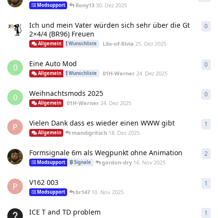
Rony13
30. Dez 2025
Modsupport
Ich und mein Vater würden sich sehr über die Gt
0
0
An
2×4/4 (BR96) Freuen
Lilo-of-Rivia
25. Dez 2025
Allgemein
Wunschliste
Eine Auto Mod
0
0
An
0
01H-Werner
24. Dez 2025
Allgemein
Wunschliste
Weihnachtsmods 2025
0
0
An
0
01H-Werner
24. Dez 2025
Allgemein
Vielen Dank dass es wieder einen WWW gibt
1
1
An
P
mandigritsch
18. Dez 2025
Allgemein
Formsignale 6m als Wegpunkt ohne Animation
2
2
An
gordon-dry
16. Nov 2025
Modsupport
Signale
V162 003
1
1
An
P
br147
10. Nov 2025
Modsupport
ICE T and TD problem
1
1
An